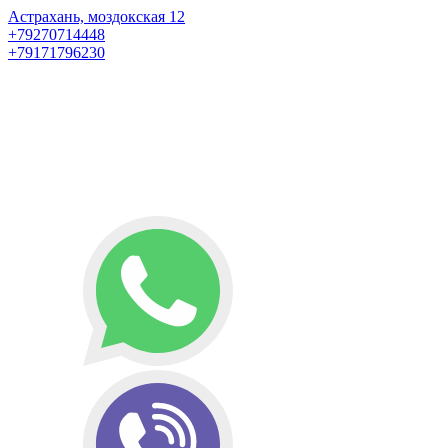
Астрахань, моздокская 12
+79270714448
+79171796230