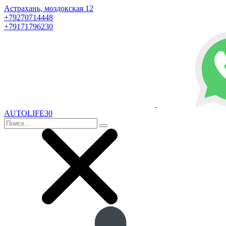
Астрахань, моздокская 12
+79270714448
+79171796230
AUTOLIFE30