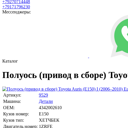
+79270714448
+79171796230
Мессенджеры:
Каталог
Полуось (привод в сборе) Toyot
Е
Артикул:
9529
Машина:
Детали
OEM:
4342002610
Кузов номер:
E150
Кузов тип:
ХЕТЧБЕК
Двигатель номер:
1ZRFE