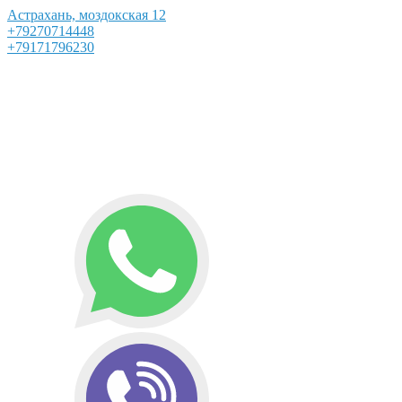
Астрахань, моздокская 12
+79270714448
+79171796230