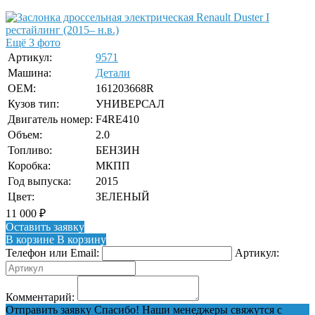
Ещё 3 фото
Артикул:
9571
Машина:
Детали
OEM:
161203668R
Кузов тип:
УНИВЕРСАЛ
Двигатель номер:
F4RE410
Объем:
2.0
Топливо:
БЕНЗИН
Коробка:
МКПП
Год выпуска:
2015
Цвет:
ЗЕЛЕНЫЙ
11 000
₽
Оставить заявку
В корзине
В корзину
Телефон или Email:
Артикул:
Комментарий:
Отправить заявку
Спасибо! Наши менеджеры свяжутся с