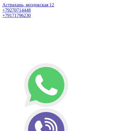
Астрахань, моздокская 12
+79270714448
+79171796230