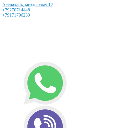
Астрахань, моздокская 12
+79270714448
+79171796230