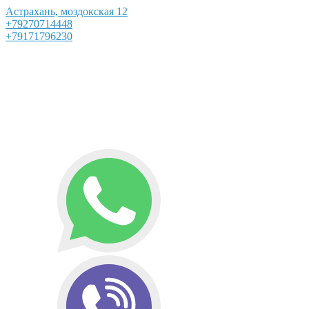
Астрахань, моздокская 12
+79270714448
+79171796230