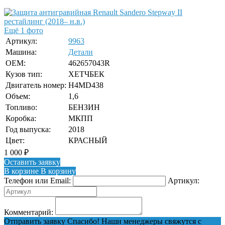
Ещё 1 фото
Артикул:
9963
Машина:
Детали
OEM:
462657043R
Кузов тип:
ХЕТЧБЕК
Двигатель номер:
H4MD438
Объем:
1,6
Топливо:
БЕНЗИН
Коробка:
МКПП
Год выпуска:
2018
Цвет:
КРАСНЫЙ
1 000
₽
Оставить заявку
В корзине
В корзину
Телефон или Email:
Артикул:
Комментарий:
Отправить заявку
Спасибо! Наши менеджеры свяжутся с