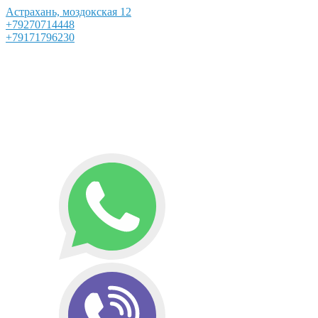
Астрахань, моздокская 12
+79270714448
+79171796230